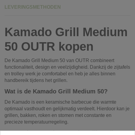
LEVERINGSMETHODEN
Kamado Grill Medium
50 OUTR kopen
De Kamado Grill Medium 50 van OUTR combineert
functionaliteit, design en veelzijdigheid. Dankzij de zijtafels
en trolley werk je comfortabel en heb je alles binnen
handbereik tijdens het grillen.
Wat is de Kamado Grill Medium 50?
De Kamado is een keramische barbecue die warmte
optimaal vasthoudt en gelijkmatig verdeelt. Hierdoor kan je
grillen, bakken, roken en stomen met constante en
precieze temperatuurregeling.
Kenmerken van de Kamado Grill Medium