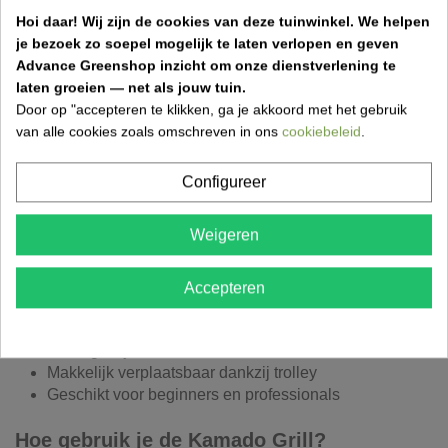
50
Hoi daar!
Wij zijn de cookies van deze tuinwinkel.
We helpen
je bezoek zo soepel mogelijk te laten verlopen en geven
Merk: OUTR
Advance Greenshop inzicht om onze dienstverlening te
Model: Kamado Grill Medium 50
laten groeien — net als jouw tuin.
Afmetingen: 108 x 121 x 65 cm (H x B x D)
Door op "accepteren te klikken, ga je akkoord met het gebruik
Grillrooster: Ø 38 cm
van alle cookies zoals omschreven in ons
cookiebeleid
.
Capaciteit: tot 6 personen
Temperatuur: tot 400°C
Configureer
Extra: zijtafels en trolley
Weigeren
Voordelen van de Kamado Medium 50
Veelzijdig: grillen, bakken, roken en stomen
Accepteren
Uitstekende warmte-isolatie
Gelijkmatige temperatuurverdeling
Handige zijtafels voor extra werkruimte
Makkelijk verplaatsbaar dankzij trolley
Geschikt voor beginners en professionals
Hoe gebruik je de Kamado Grill?