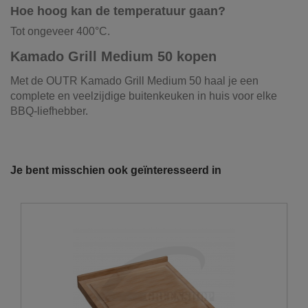
Hoe hoog kan de temperatuur gaan?
Tot ongeveer 400°C.
Kamado Grill Medium 50 kopen
Met de OUTR Kamado Grill Medium 50 haal je een
complete en veelzijdige buitenkeuken in huis voor elke
BBQ-liefhebber.
Materiaal
Keramiek
Onze vrachtwagens leveren uw zand,
grond, grind, schors, ...
Afmetingen (HxBxD)
H 108 x B 121 x D 65 cm
Je bent misschien ook geïnteresseerd in
De laatste jaren hebben wij veel geïnvesteerd in het
Gewicht
64 kg
uitbreiden en moderniseren van ons wagenpark. We
beschikken over de modernste trucks, die voldoen aan de
Kleur
Zwart, groen, wit
strengste milieunormen. Wij hebben verschillende kippers
Inclusief
zijtafels + trolley
en kraanwagens ter uwer beschikking met variërende
laadvolumes en -vermogens. De laadvolumes kunnen
Brandstof
Houtskool
variëren van 10m³ tot 30m³.
Wielen
Ja
U wenst graag een losse levering?