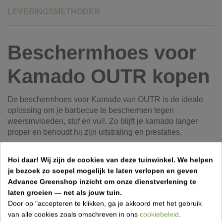
LEVERINGSMETHODEN
Beschermhoes voor
Kamado OUTR kopen
De beschermhoes voor Kamado van OUTR is de ideale
oplossing om je barbecue te beschermen tegen
weersinvloeden, stof en vuil. Zo blijft je kamado langer
proper en behoudt hij zijn uitstraling en prestaties.
Wat is een beschermhoes voor Kamado?
Hoi daar!
Wij zijn de cookies van deze tuinwinkel.
We helpen
Deze stevige hoes is speciaal ontworpen voor OUTR
je bezoek zo soepel mogelijk te laten verlopen en geven
Kamado modellen en sluit mooi aan rond het toestel. De
Advance Greenshop inzicht om onze dienstverlening te
hoes beschermt tegen regen, wind, vuil en UV-straling
laten groeien — net als jouw tuin.
wanneer de barbecue niet in gebruik is.
Door op "accepteren te klikken, ga je akkoord met het gebruik
van alle cookies zoals omschreven in ons
cookiebeleid
.
Kenmerken van de beschermhoes