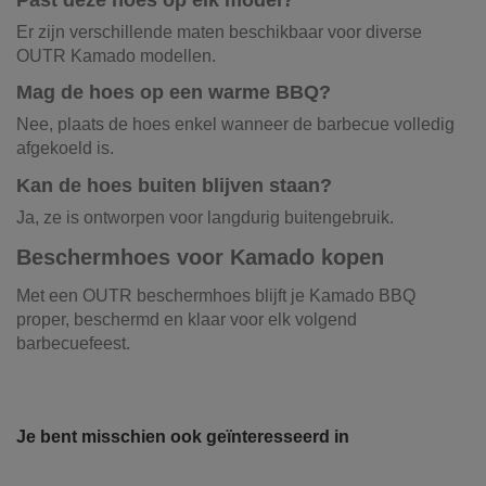
Er zijn verschillende maten beschikbaar voor diverse
OUTR Kamado modellen.
Mag de hoes op een warme BBQ?
Nee, plaats de hoes enkel wanneer de barbecue volledig
afgekoeld is.
Kan de hoes buiten blijven staan?
Ja, ze is ontworpen voor langdurig buitengebruik.
Beschermhoes voor Kamado kopen
Met een OUTR beschermhoes blijft je Kamado BBQ
proper, beschermd en klaar voor elk volgend
barbecuefeest.
Referentie
BK038
Onze vrachtwagens leveren uw zand,
grond, grind, schors, ...
Je bent misschien ook geïnteresseerd in
De laatste jaren hebben wij veel geïnvesteerd in het
uitbreiden en moderniseren van ons wagenpark. We