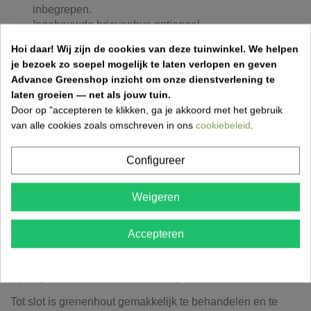
inbegrepen.
Ingebouwde brievenbus optioneel.
Oplegslot met klink en cylinder.
Hoi daar!
Wij zijn de cookies van deze tuinwinkel.
We helpen
Wat zijn de voordelen van een Grenen
je bezoek zo soepel mogelijk te laten verlopen en geven
tuinpoort ?
Advance Greenshop inzicht om onze dienstverlening te
laten groeien — net als jouw tuin.
Grenen is een veelgebruikt hout voor tuinpoorten vanwege
Door op "accepteren te klikken, ga je akkoord met het gebruik
de vele voordelen. Allereerst heeft grenenhout een warme
van alle cookies zoals omschreven in ons
cookiebeleid
.
uitstraling en past het goed bij diverse stijlen van
tuininrichting.
Configureer
Daarnaast is grenen hout relatief voordelig in vergelijking
tot andere soorten hardhout, waardoor het een
Weigeren
budgetvriendelijke keuze is. Ook is het makkelijk te
bewerken en kan het gemakkelijk in verschillende vormen
en formaten worden gezaagd. Grenen hout is tevens
Accepteren
duurzaam en kan, mits goed onderhouden, jarenlang
meegaan. Het hout is sterk en stevig en kan goed bestand
zijn tegen diverse weersomstandigheden.
Tot slot is grenenhout gemakkelijk te behandelen en te