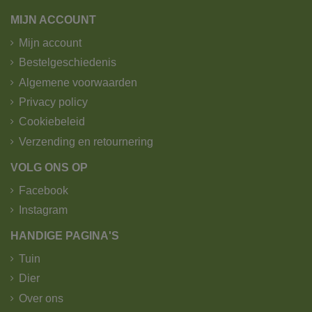
MIJN ACCOUNT
Pakketjes worden verzonden door B-post.
Wij verzenden pakketjes tot 25kg.
Mijn account
Zichtdoeken en afschermdoeken worden verzonden
Bestelgeschiedenis
door GLS.
Algemene voorwaarden
1. Standaard levering - trekker -
Privacy policy
kipoplegger met kraan.
Cookiebeleid
Verzending en retournering
VOLG ONS OP
Facebook
Instagram
HANDIGE PAGINA'S
Tuin
Dier
Over ons