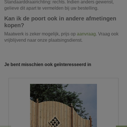
Standaarddraairichting: rechts. Indien anders gewenst,
gelieve dit apart te vermelden bij uw bestelling.
Kan ik de poort ook in andere afmetingen
kopen?
Maatwerk is zeker mogelijk, prijs op
aanvraag
. Vraag ook
vrijblijvend naar onze plaatsingsdienst.
Referentie
23980
Onze vrachtwagens leveren uw zand,
grond, grind, schors, ...
Je bent misschien ook geïnteresseerd in
De laatste jaren hebben wij veel geïnvesteerd in het
uitbreiden en moderniseren van ons wagenpark. We
beschikken over de modernste trucks, die voldoen aan de
strengste milieunormen. Wij hebben verschillende kippers
en kraanwagens ter uwer beschikking met variërende
laadvolumes en -vermogens. De laadvolumes kunnen
variëren van 10m³ tot 30m³.
U wenst graag een losse levering?