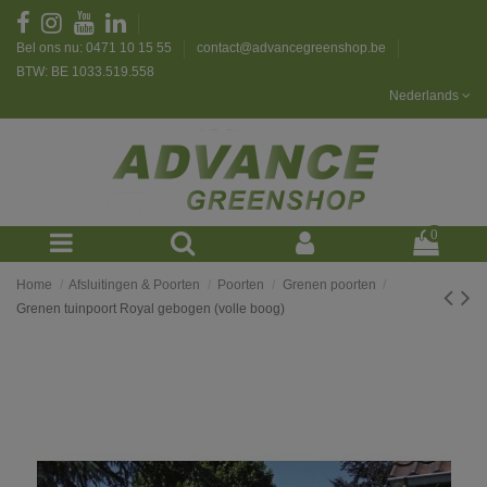
Bel ons nu: 0471 10 15 55
contact@advancegreenshop.be
BTW: BE 1033.519.558
Nederlands
0
Home
Afsluitingen & Poorten
Poorten
Grenen poorten
Grenen tuinpoort Royal gebogen (volle boog)