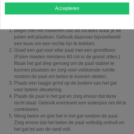
poortpalen.
Accepteren
Hier zijn de stappen voor het plaatsen van grenen
vierkante geïmpregneerde palen met diamantkop:
Begin met het markeren van de locaties waar je de
palen wilt plaatsen. Gebruik daarvoor bijvoorbeeld
een touw om een rechte lijn te trekken.
Graaf een gat voor elke paal met een grondboor.
(Palen moeten minstens 60 cm in de grond zitten.)
Maak het gat diep genoeg om de paal stabiel te
kunnen plaatsen en zorg voor voldoende ruimte
rondom de paal om beton te kunnen storten.
Plaats een laagje grind op de bodem van het gat
voor betere afwatering.
Plaats de paal in het gat en zorg ervoor dat deze
recht staat. Gebruik eventueel een waterpas om dit te
controleren.
Meng beton en giet het in het gat rondom de paal.
Zorg ervoor dat het beton de paal volledig omhult en
het gat tot aan de rand vult.