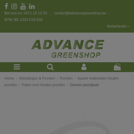
Bel ons nu: 0471 10 15 55
contact@advancegreenshop.be
BTW: BE 1033.519.558
Nederlands
0
Home
Afsluitingen & Poorten
Poorten
Aparte materialen houten
poorten
Palen voor houten poorten
Grenen poortpaal