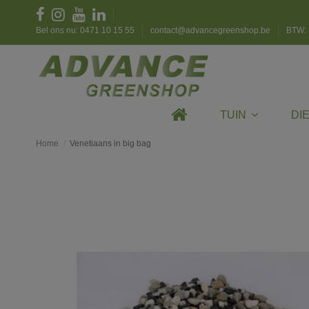
Bel ons nu: 0471 10 15 55
contact@advancegreenshop.be
BTW: 
TUIN
DI
Home
Venetiaans in big bag