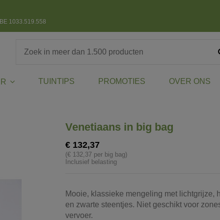
BE 1033.519.558
TUINTIPS
PROMOTIES
OVER ONS
ER
Venetiaans in big bag
€ 132,37
(€ 132,37 per big bag)
Inclusief belasting
Mooie, klassieke mengeling met lichtgrijze, h
en zwarte steentjes. Niet geschikt voor zon
vervoer.