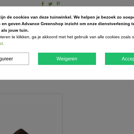
siergrind
kalksteen
siersplit
kwarts
zijn de cookies van deze tuinwinkel.
We helpen je bezoek zo soepe
n en geven Advance Greenshop inzicht om onze dienstverlening te
als jouw tuin.
teren te klikken, ga je akkoord met het gebruik van alle cookies zoals
id
.
gureer
Weigeren
Accep
, grind, schors, ...
itbreiden en moderniseren van ons wagenpark. We beschikken ov
aanwagens ter uwer beschikking met variërende laadvolumes e
e rijden en los af te storten.
j enkel af vanop een voldoende verharde ondergrond.
kken.