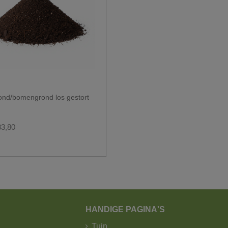
t voldoende ruimte zijn voor de vrachtwagen om te draaien.
en losse levering?
nd/bomengrond los gestort
83,80
HANDIGE PAGINA'S
Tuin