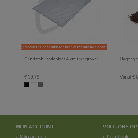
De doorgang moet minstens 3.50m te zijn en er moe
Bij twijfel, stuur ons gerust enkele foto's.
Hoeveel plaats moet je vrijhouden voor e
Product is beschikbaar met verschillende opties
Grindstabilisatieplaat 4 cm trudigravel
Hagengro
€ 39,78
Vanaf € 
Zwart
Wit
Grijs
MIJN ACCOUNT
VOLG ONS OP
U wenst graag een levering in big bag?
Mijn account
Facebook