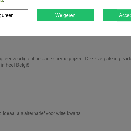
id
.
laag van 5 cm
gureer
Weigeren
Accep
oeveelheid voor uw project te bepalen.
ag eenvoudig online aan scherpe prijzen. Deze verpakking is ide
in heel België.
, ideaal als alternatief voor witte kwarts.