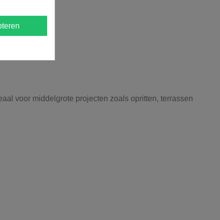
teren
aal voor middelgrote projecten zoals opritten, terrassen