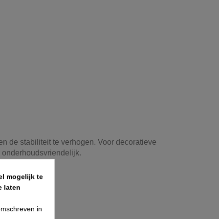
n de stabiliteit te verhogen. Voor decoratieve
 onderhoudsvriendelijk.
l mogelijk te
 laten
 omschreven in