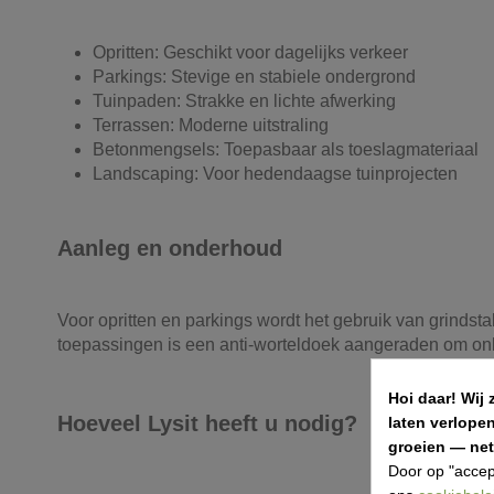
Opritten: Geschikt voor dagelijks verkeer
Parkings: Stevige en stabiele ondergrond
Tuinpaden: Strakke en lichte afwerking
Terrassen: Moderne uitstraling
Betonmengsels: Toepasbaar als toeslagmateriaal
Landscaping: Voor hedendaagse tuinprojecten
Aanleg en onderhoud
Voor opritten en parkings wordt het gebruik van grindsta
toepassingen is een anti-worteldoek aangeraden om onkr
Hoi daar!
Wij 
Hoeveel Lysit heeft u nodig?
laten verlope
groeien — net 
Door op "accep