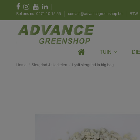
Bel ons nu: 0471 10 15 55
contact@advancegreenshop.be
BTW: 
TUIN
DI
Home
Siergrind & sierkeien
Lysit siergrind in big bag