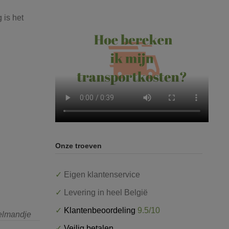
e
 is het
Onze troeven
✓
Eigen klantenservice
✓
Levering in heel België
✓
Klantenbeoordeling
9.5/10
kelmandje
✓
Veilig betalen