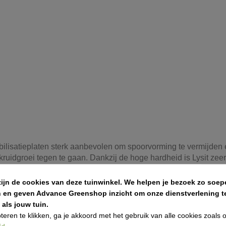
bilisatieplaten sterk aanbevolen om spoorvorming te vermijden e
uidgroei tegen te gaan. Dankzij de hoge hardheid is Lysit zeer
zijn de cookies van deze tuinwinkel.
We helpen je bezoek zo soepe
n en geven Advance Greenshop inzicht om onze dienstverlening te
als jouw tuin.
teren te klikken, ga je akkoord met het gebruik van alle cookies zoals