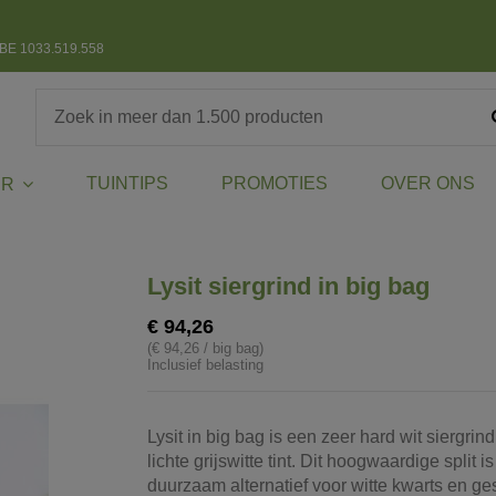
BE 1033.519.558
TUINTIPS
PROMOTIES
OVER ONS
ER
Lysit siergrind in big bag
€ 94,26
(€ 94,26 / big bag)
Inclusief belasting
Lysit in big bag is een zeer hard wit siergrin
lichte grijswitte tint. Dit hoogwaardige split i
duurzaam alternatief voor witte kwarts en ge