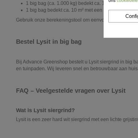
ons
cookiebele
1 big bag (ca. 1.000 kg) bedekt ca. 14 m² met een 
1 big bag bedekt ca. 10 m² met een laag van 6 cm
Confi
Gebruik onze berekeningstool om eenvoudig de juiste h
Bestel Lysit in big bag
Bij Advance Greenshop bestelt u Lysit siergrind in big b
en tuinpaden. Wij leveren snel en betrouwbaar aan huis 
FAQ – Veelgestelde vragen over Lysit
Wat is Lysit siergrind?
Lysit is een zeer hard wit siergrind met een lichte grijstint