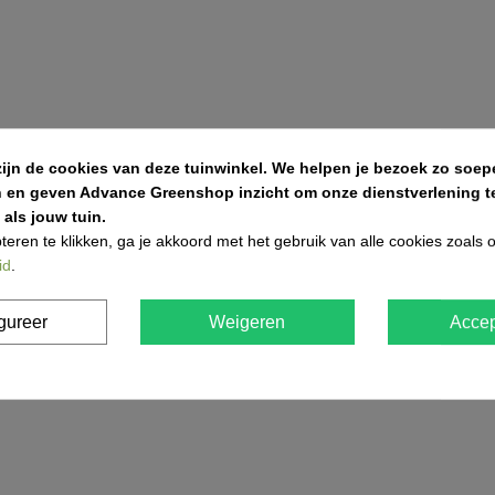
zijn de cookies van deze tuinwinkel.
We helpen je bezoek zo soepe
ecten
n en geven Advance Greenshop inzicht om onze dienstverlening te
als jouw tuin.
teren te klikken, ga je akkoord met het gebruik van alle cookies zoals
id
.
abilisatieplaten aan om spoorvorming te voorkomen. Voor decor
gureer
Weigeren
Accep
en.