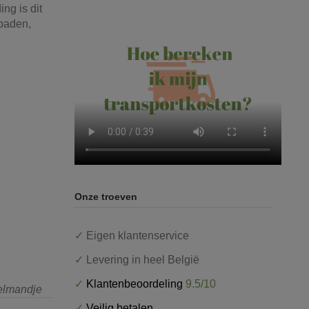
ng is dit
npaden,
Onze troeven
✓
Eigen klantenservice
✓
Levering in heel België
✓
Klantenbeoordeling
9.5/10
kelmandje
✓
Veilig betalen