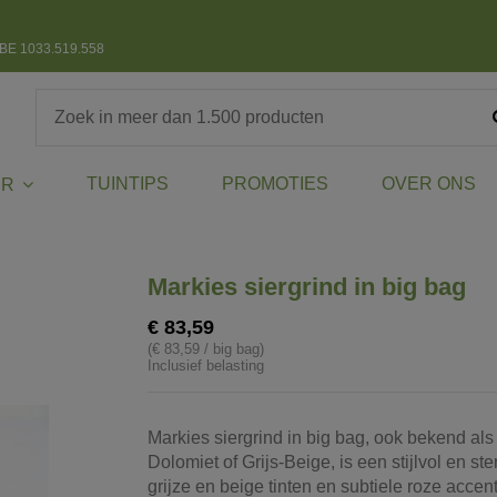
BE 1033.519.558
TUINTIPS
PROMOTIES
OVER ONS
ER
Markies siergrind in big bag
€ 83,59
(€ 83,59 / big bag)
Inclusief belasting
Markies siergrind in big bag, ook bekend al
Dolomiet of Grijs-Beige, is een stijlvol en ste
grijze en beige tinten en subtiele roze accen