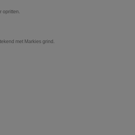
 opritten.
tekend met Markies grind.
Grijs, Beige
, grind, schors, ...
Gebroken