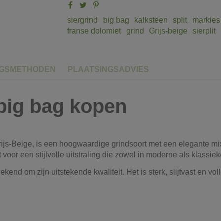
siergrind
big bag
kalksteen
split
markies
franse dolomiet
grind
Grijs-beige
sierplit
NGSMETHODEN
PLAATSINGSADVIES
 big bag kopen
ijs-Beige, is een hoogwaardige grindsoort met een elegante mix
oor een stijlvolle uitstraling die zowel in moderne als klassieke 
kend om zijn uitstekende kwaliteit. Het is sterk, slijtvast en vo