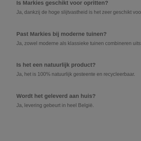
Is Markies geschikt voor opritten?
Ja, dankzij de hoge slijtvastheid is het zeer geschikt voor
Past Markies bij moderne tuinen?
Ja, zowel moderne als klassieke tuinen combineren uits
Is het een natuurlijk product?
Ja, het is 100% natuurlijk gesteente en recycleerbaar.
Wordt het geleverd aan huis?
Ja, levering gebeurt in heel België.
Product kleur
Onze vrachtwagens leveren uw zand, grond
Optie 1: Plaatsing voor sierpad.
Producttype