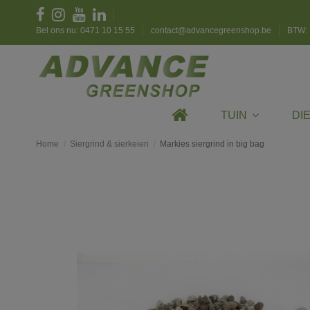
Bel ons nu: 0471 10 15 55
contact@advancegreenshop.be
BTW: 
TUIN
DI
Home
Siergrind & sierkeien
Markies siergrind in big bag