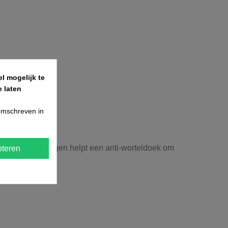
l mogelijk te
 laten
 omschreven in
atieve toepassingen helpt een anti-worteldoek om
teren