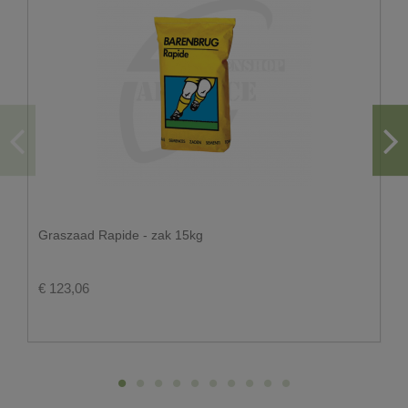
De doorgang moet minstens 3.50m zijn.
Gezien het gewicht van de vrachtwagen leveren wij
enkel op een voldoende verharde ondergrond
Er moet voldoende ruimte zijn om de big bags te
kunnen plaatsen.
Hou ook rekening met overhangende kabels en
takken.
Voor big bags hoeft u niet thuis te zijn. U kan ons
steeds aangeven waar de big bags geplaatst dienen
te worden.
Let wel op dat de plaats waar de big bags dienen
Graszaad Rapide - zak 15kg
afgezet te worden, toegankelijk is voor onze
chauffeur.
Op vakantieparken leveren wij enkel tot aan de
€ 123,06
toegang van het park.
U wenst graag een levering via de
pakjesdienst?
Pakketjes worden verzonden door B-post.