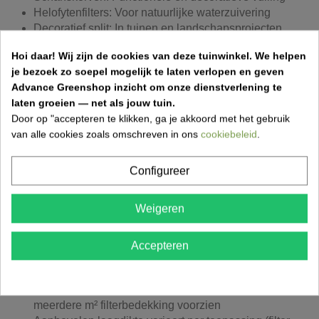
Helofytenfilters: Voor natuurlijke waterzuivering
Decoratief split: In tuinen en landschapsprojecten
Hoi daar!
Wij zijn de cookies van deze tuinwinkel.
We helpen
je bezoek zo soepel mogelijk te laten verlopen en geven
Natuurlijke waterzuivering
Advance Greenshop inzicht om onze dienstverlening te
laten groeien — net als jouw tuin.
Door op "accepteren te klikken, ga je akkoord met het gebruik
Lava wordt vaak gebruikt in combinatie met riet en planten
van alle cookies zoals omschreven in ons
cookiebeleid
.
in helofytenfilters. Dit systeem zorgt voor een natuurlijke
zuivering van water zonder gebruik van chemische
producten. Hierdoor blijft de waterkwaliteit in vijvers en
Configureer
zwemvijvers op een duurzame manier in balans.
Weigeren
Hoeveel lava heeft u nodig?
Accepteren
1 big bag lava kan afhankelijk van toepassing
meerdere m² filterbedekking voorzien