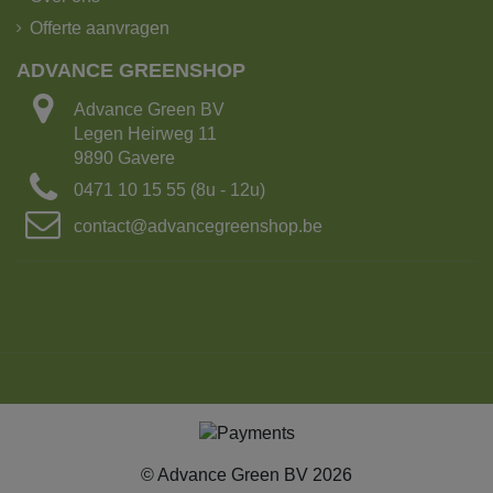
Offerte aanvragen
De kipoplegger heeft het grootste laadvermogen!
ADVANCE GREENSHOP
Laadvermogen: 25 ton of 15m³ grond
Advance Green BV
Aantal Big bags: 15
Legen Heirweg 11
Lengte: 16.5 m
9890 Gavere
Breedte: 2.70m
0471 10 15 55 (8u - 12u)
Met kraanarm
contact@advancegreenshop.be
2. Kipvrachtwagen met 4-asser met kraan.
© Advance Green BV 2026