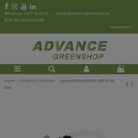
Bel ons nu: 0471 10 15 55
contact@advancegreenshop.be
BTW: BE 1033.519.558
Nederlands
0
Home
Siergrind & sierkeien
Lava waterdoorlatend split in big
bag