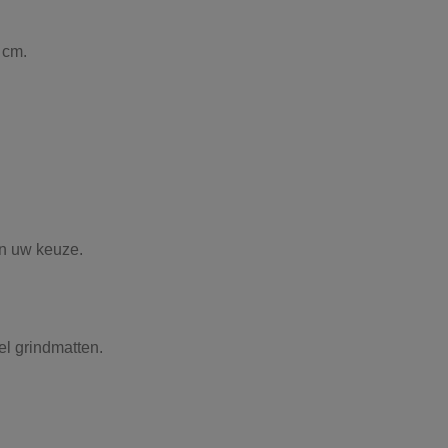
 cm.
an uw keuze.
el grindmatten.