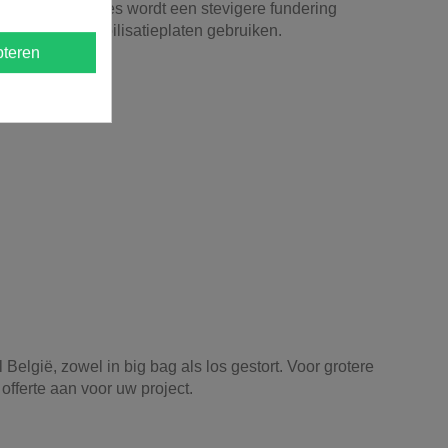
der belaste zones wordt een stevigere fundering
kan u grindstabilisatieplaten gebruiken.
teren
België, zowel in big bag als los gestort. Voor grotere
 offerte aan voor uw project.