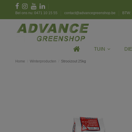
Bel ons nu: 0471 10 15 55
contact@advancegreenshop.be
BTW: 
TUIN
DI
Home
Winterproducten
Strooizout 25kg