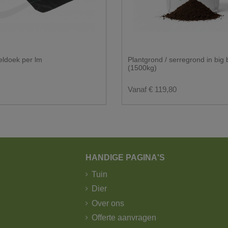
dienst?
eldoek per lm
Plantgrond / serregrond in big
n door GLS.
(1500kg)
gger met kraan.
Vanaf € 119,80
HANDIGE PAGINA'S
Tuin
Dier
Over ons
Offerte aanvragen