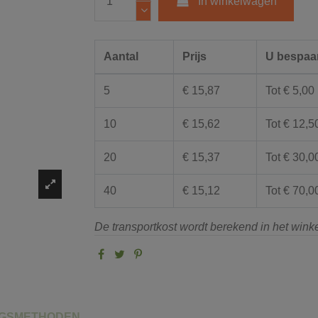
In winkelwagen
Aantal
Prijs
U bespaa
5
€ 15,87
Tot € 5,00
10
€ 15,62
Tot € 12,5
20
€ 15,37
Tot € 30,0
40
€ 15,12
Tot € 70,0
De transportkost wordt berekend in het win
NGSMETHODEN