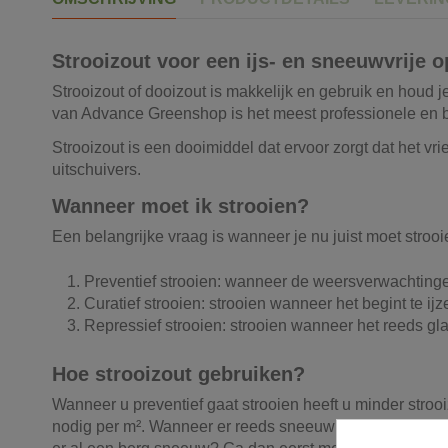
Strooizout voor een ijs- en sneeuwvrije op
Strooizout of dooizout is makkelijk en gebruik en houd j
van Advance Greenshop is het meest professionele en b
Strooizout is een dooimiddel dat ervoor zorgt dat het vr
uitschuivers.
Wanneer moet ik strooien?
Een belangrijke vraag is wanneer je nu juist moet strooi
Preventief strooien: wanneer de weersverwachtinge
Curatief strooien: strooien wanneer het begint te ij
Repressief strooien: strooien wanneer het reeds gl
Hoe strooizout gebruiken?
Wanneer u preventief gaat strooien heeft u minder strooi
nodig per m². Wanneer er reeds sneeuw is gevallen of het