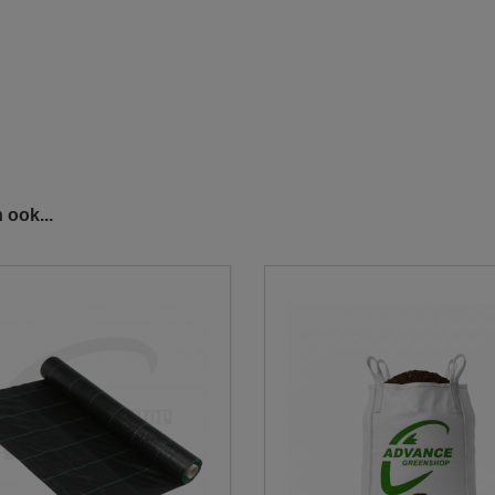
 ook...
j enkel op een voldoende verharde ondergrond
unnen plaatsen.
ken.
s steeds aangeven waar de big bags geplaatst dienen te worden.
gezet te worden, toegankelijk is voor onze chauffeur.
gang van het park.