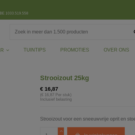
BE 1033.519.558
TUINTIPS
PROMOTIES
OVER ONS
ER
Strooizout 25kg
€ 16,87
(€ 16,87 Per stuk)
Inclusief belasting
Strooizout voor een sneeuwvrije oprit en sto