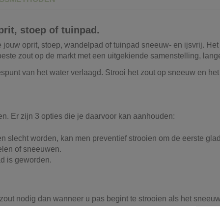
rit, stoep of tuinpad.
e jouw oprit, stoep, wandelpad of tuinpad sneeuw- en ijsvrij. He
este zout op de markt met een uitgekiende samenstelling, lang
iespunt van het water verlaagd. Strooi het zout op sneeuw en het
en. Er zijn 3 opties die je daarvoor kan aanhouden:
n slecht worden, kan men preventief strooien om de eerste glad
zelen of sneeuwen.
ad is geworden.
zout nodig dan wanneer u pas begint te strooien als het sneeuwt o
 ijzelt heeft u het dubbele nodig per m². U kan het strooizout v