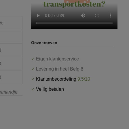
rt
Onze troeven
0
✓
Eigen klantenservice
0
✓
Levering in heel België
0
✓
Klantenbeoordeling
9.5/10
✓
Veilig betalen
kelmandje