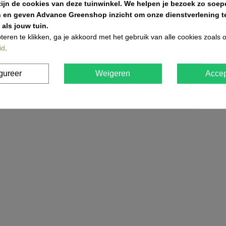
uiver of sneeuwschop
aan de slag, anders heeft het strooien we
zijn de cookies van deze tuinwinkel.
We helpen je bezoek zo soepe
n en geven Advance Greenshop inzicht om onze dienstverlening te
als jouw tuin.
teren te klikken, ga je akkoord met het gebruik van alle cookies zoals
, grind, schors, ...
id
.
itbreiden en moderniseren van ons wagenpark. We beschikken ov
aanwagens ter uwer beschikking met variërende laadvolumes e
gureer
Weigeren
Accep
e rijden en los af te storten.
j enkel af vanop een voldoende verharde ondergrond.
kken.
t voldoende ruimte zijn voor de vrachtwagen om te draaien.
en losse levering?