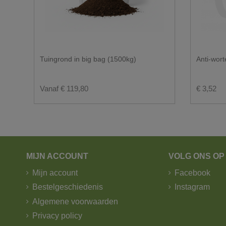
U wenst graag een levering via de pakjes
Pakketjes worden verzonden door B-post.
Wij verzenden pakketjes tot 25kg.
Tuingrond in big bag (1500kg)
Anti-wort
Zichtdoeken en afschermdoeken worden verzonde
1. Standaard levering - trekker - kipople
Vanaf € 119,80
€ 3,52
MIJN ACCOUNT
VOLG ONS OP
Mijn account
Facebook
Bestelgeschiedenis
Instagram
Algemene voorwaarden
Privacy policy