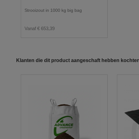
Strooizout in 1000 kg big bag
Vanaf € 653,39
Klanten die dit product aangeschaft hebben kochten
U wenst graag een levering in big bag?
De doorgang moet minstens 3.50m zijn.
Gezien het gewicht van de vrachtwagen leveren wi
Er moet voldoende ruimte zijn om de big bags te k
Hou ook rekening met overhangende kabels en tak
Voor big bags hoeft u niet thuis te zijn. U kan on
Let wel op dat de plaats waar de big bags dienen af
Op vakantieparken leveren wij enkel tot aan de toe