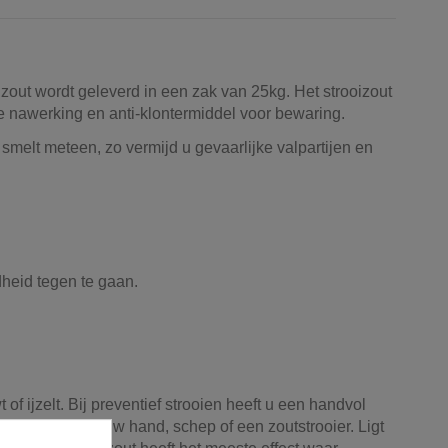
t zout wordt geleverd in een zak van 25kg. Het strooizout
e nawerking en anti-klontermiddel voor bewaring.
 smelt meteen, zo vermijd u gevaarlijke valpartijen en
heid tegen te gaan.
f ijzelt. Bij preventief strooien heeft u een handvol
erspreiden met uw hand, schep of een zoutstrooier. Ligt