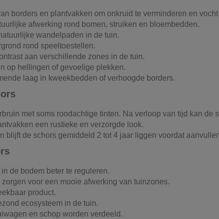
an borders en plantvakken om onkruid te verminderen en vocht
tuurlijke afwerking rond bomen, struiken en bloembedden.
natuurlijke wandelpaden in de tuin.
grond rond speeltoestellen.
ontrast aan verschillende zones in de tuin.
n op hellingen of gevoelige plekken.
mende laag in kweekbedden of verhoogde borders.
ors
rbruin met soms roodachtige tinten. Na verloop van tijd kan de sc
antvakken een rustieke en verzorgde look.
lijft de schors gemiddeld 2 tot 4 jaar liggen voordat aanvullen
rs
in de bodem beter te reguleren.
r zorgen voor een mooie afwerking van tuinzones.
eekbaar product.
zond ecosysteem in de tuin.
uiwagen en schop worden verdeeld.