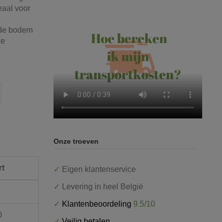
eaal
voor
de
bodem
ke
Onze troeven
rt
✓
Eigen klantenservice
✓
Levering in heel België
✓
Klantenbeoordeling
9.5/10
0
✓
Veilig betalen