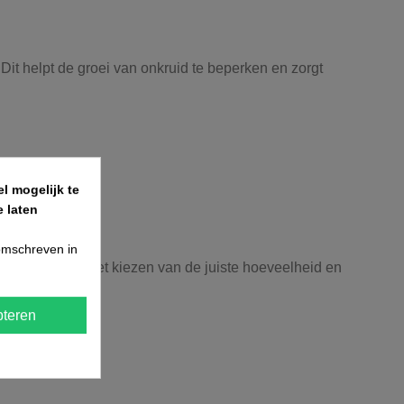
 Dit helpt de groei van onkruid te beperken en zorgt
l mogelijk te
inproject.
 laten
 omschreven in
 je graag bij het kiezen van de juiste hoeveelheid en
teren