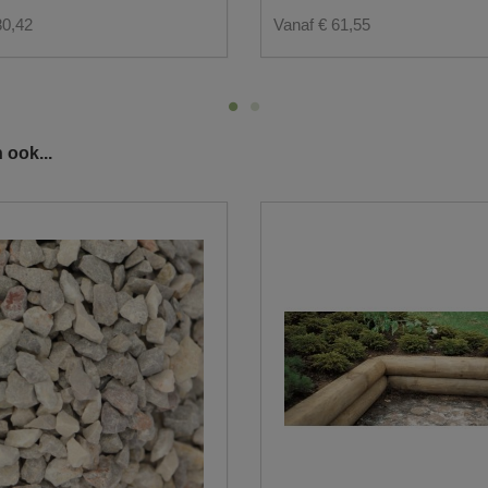
80,42
Vanaf € 61,55
 ook...
j enkel op een voldoende verharde ondergrond
unnen plaatsen.
ken.
s steeds aangeven waar de big bags geplaatst dienen te worden.
gezet te worden, toegankelijk is voor onze chauffeur.
gang van het park.
dienst?