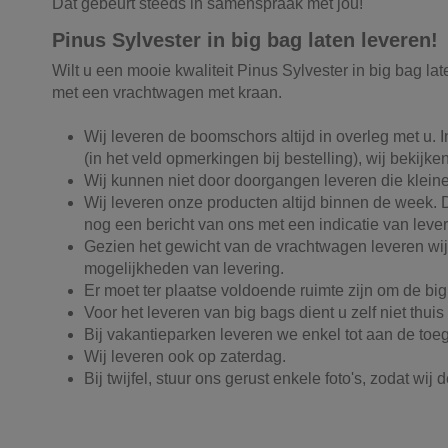
Dat gebeurt steeds in samenspraak met jou!
Pinus Sylvester in big bag laten leveren!
Wilt u een mooie kwaliteit Pinus Sylvester in big bag l
met een vrachtwagen met kraan.
Wij leveren de boomschors altijd in overleg met u. 
(in het veld opmerkingen bij bestelling), wij bekijk
Wij kunnen niet door doorgangen leveren die kleine
Wij leveren onze producten altijd binnen de week. De
nog een bericht van ons met een indicatie van leveri
Gezien het gewicht van de vrachtwagen leveren wij
mogelijkheden van levering.
Er moet ter plaatse voldoende ruimte zijn om de b
Voor het leveren van big bags dient u zelf niet th
Bij vakantieparken leveren we enkel tot aan de toe
Wij leveren ook op zaterdag.
Bij twijfel, stuur ons gerust enkele foto's, zodat wij
Product kleur