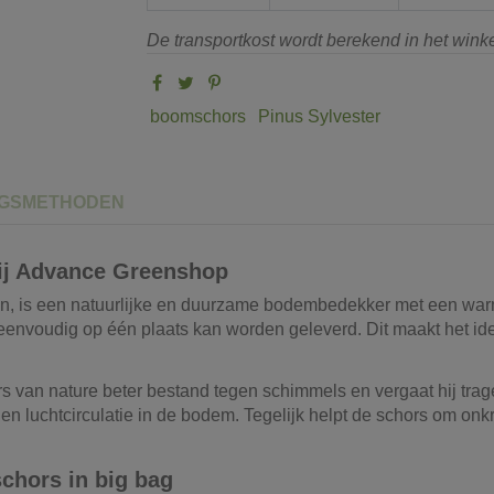
De transportkost wordt berekend in het win
boomschors
Pinus Sylvester
NGSMETHODEN
bij Advance Greenshop
n, is een natuurlijke en duurzame bodembedekker met een warme
 eenvoudig op één plaats kan worden geleverd. Dit maakt het id
s van nature beter bestand tegen schimmels en vergaat hij trag
n luchtcirculatie in de bodem. Tegelijk helpt de schors om onk
chors in big bag