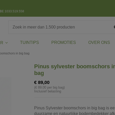
BE 1033.519.558
TUINTIPS
PROMOTIES
OVER ONS
ER
boomschors in big bag
Pinus sylvester boomschors in
bag
€ 89,00
(€ 89,00 per big bag)
Inclusief belasting
Pinus
Sylvester
boomschors
in
big
bag
is
ee
duurzame
en
natuurlijke
bodembedekker
af