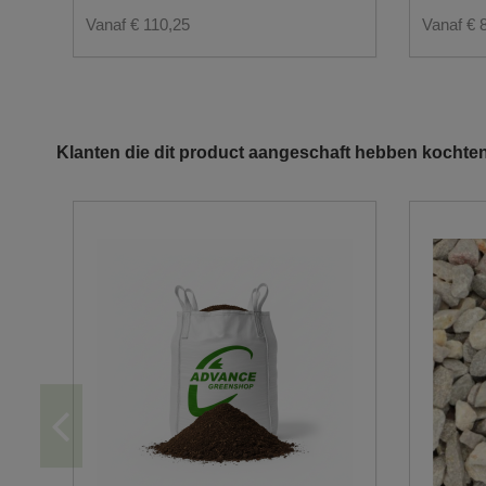
Vanaf € 110,25
Vanaf € 
Klanten die dit product aangeschaft hebben kochten
U wenst graag een levering in big bag?
De doorgang moet minstens 3.50m zijn.
Gezien het gewicht van de vrachtwagen leveren wi
Er moet voldoende ruimte zijn om de big bags te k
Hou ook rekening met overhangende kabels en tak
Voor big bags hoeft u niet thuis te zijn. U kan on
Let wel op dat de plaats waar de big bags dienen af
Op vakantieparken leveren wij enkel tot aan de toe
U wenst graag een levering via de pakjes