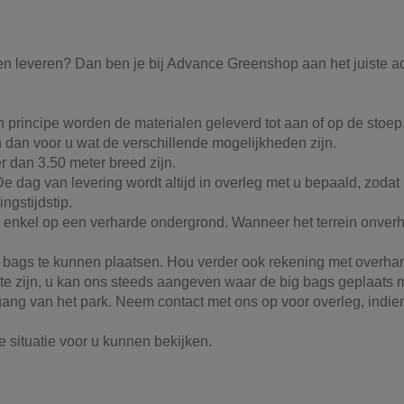
aten leveren? Dan ben je bij Advance Greenshop aan het juiste 
In principe worden de materialen geleverd tot aan of op de stoe
en dan voor u wat de verschillende mogelijkheden zijn.
r dan 3.50 meter breed zijn.
 dag van levering wordt altijd in overleg met u bepaald, zodat u
ngstijdstip.
 enkel op een verharde ondergrond. Wanneer het terrein onverha
ig bags te kunnen plaatsen. Hou verder ook rekening met overh
uis te zijn, u kan ons steeds aangeven waar de big bags geplaat
gang van het park. Neem contact met ons op voor overleg, indien
 de situatie voor u kunnen bekijken.
Lichtbruin