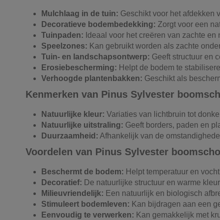
Mulchlaag in de tuin:
Geschikt voor het afdekken v
Decoratieve bodembedekking:
Zorgt voor een na
Tuinpaden:
Ideaal voor het creëren van zachte en 
Speelzones:
Kan gebruikt worden als zachte onder
Tuin- en landschapsontwerp:
Geeft structuur en c
Erosiebescherming:
Helpt de bodem te stabilisere
Verhoogde plantenbakken:
Geschikt als bescher
Kenmerken van Pinus Sylvester boomsch
Natuurlijke kleur:
Variaties van lichtbruin tot donke
Natuurlijke uitstraling:
Geeft borders, paden en pl
Duurzaamheid:
Afhankelijk van de omstandigheden b
Voordelen van Pinus Sylvester boomscho
Beschermt de bodem:
Helpt temperatuur en vocht 
Decoratief:
De natuurlijke structuur en warme kleu
Milieuvriendelijk:
Een natuurlijk en biologisch afbr
Stimuleert bodemleven:
Kan bijdragen aan een ge
Eenvoudig te verwerken:
Kan gemakkelijk met kr