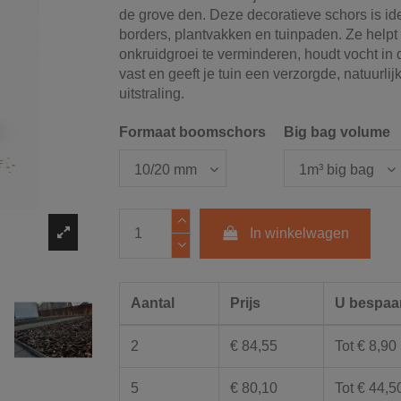
de
grove
den.
Deze
decoratieve
schors
is
id
borders,
plantvakken
en
tuinpaden.
Ze
helpt
onkruidgroei
te
verminderen,
houdt
vocht
in
vast
en
geeft
je
tuin
een
verzorgde,
natuurlij
uitstraling.
Formaat boomschors
Big bag volume
In winkelwagen
Aantal
Prijs
U bespaa
2
€ 84,55
Tot € 8,90
5
€ 80,10
Tot € 44,5