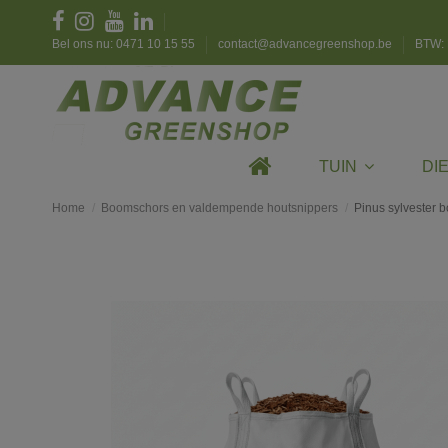
Bel ons nu: 0471 10 15 55
contact@advancegreenshop.be
BTW: 
TUIN
DI
Home
Boomschors en valdempende houtsnippers
Pinus sylvester 