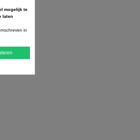
l mogelijk te
 laten
 omschreven in
teren