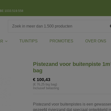
BE 1033.519.558
TUINTIPS
PROMOTIES
OVER ONS
ER
Pistezand voor buitenpiste 1m
bag
€ 100,43
(€ 76,25 big bag)
Inclusief belasting
Pistezand voor buitenpistes is een gewasse
gezeefd rivierzand dat speciaal ontwikkeld i