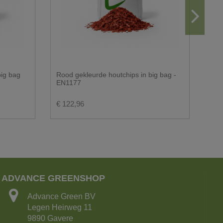
ig bag
Rood gekleurde houtchips in big bag -
Bre
EN1177
€ 122,96
€ 6
ADVANCE GREENSHOP
Advance Green BV
Legen Heirweg 11
9890 Gavere