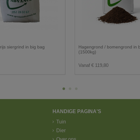
gezet te worden, toegankelijk is voor onze chauffeur.
gang van het park.
dienst?
rijs siergrind in big bag
Hagengrond / bomengrond in b
n door GLS.
(1500kg)
gger met kraan.
Vanaf € 119,80
HANDIGE PAGINA'S
Tuin
Dier
Over ons