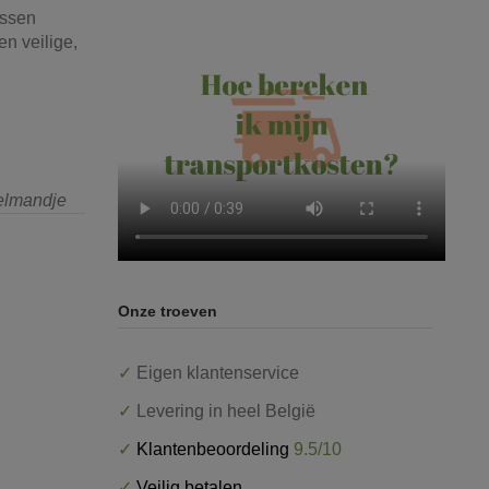
ussen
en veilige,
kelmandje
Onze troeven
✓
Eigen klantenservice
✓
Levering in heel België
✓
Klantenbeoordeling
9.5/10
✓
Veilig betalen