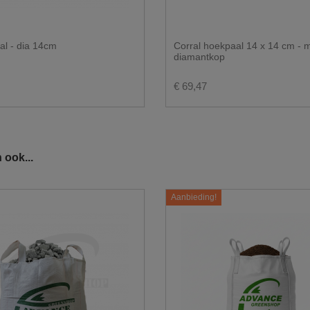
al - dia 14cm
Corral hoekpaal 14 x 14 cm - 
diamantkop
€ 69,47
 ook...
Aanbieding!
j enkel op een voldoende verharde ondergrond
unnen plaatsen.
ken.
s steeds aangeven waar de big bags geplaatst dienen te worden.