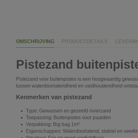
OMSCHRIJVING
PRODUCTDETAILS
LEVERI
Pistezand buitenpist
Pistezand voor buitenpistes is een hoogwaardig gewasse
tussen waterdoorlatendheid en vasthoudendheid ontstaa
Kenmerken van pistezand
Type: Gewassen en gezeefd rivierzand
Toepassing: Buitenpistes voor paarden
Verpakking: Big bag 1m³
Eigenschappen: Waterdoorlatend, stabiel en veerkr
Structuur: Fijn en goed verdichtbaar