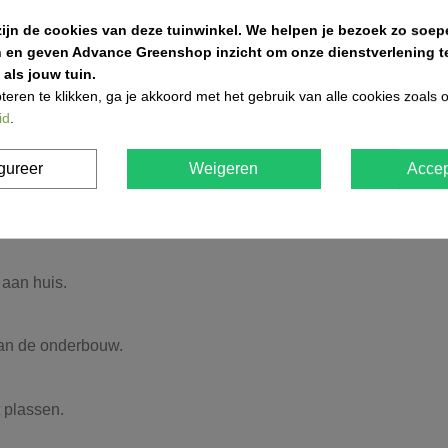
zijn de cookies van deze tuinwinkel.
We helpen je bezoek zo soepe
n en geven Advance Greenshop inzicht om onze dienstverlening te
als jouw tuin.
teren te klikken, ga je akkoord met het gebruik van alle cookies zoals
id
.
invloeden.
gureer
Weigeren
Accep
rtactiviteiten.
 aan huis.
van de onderbouw.
 plassen.