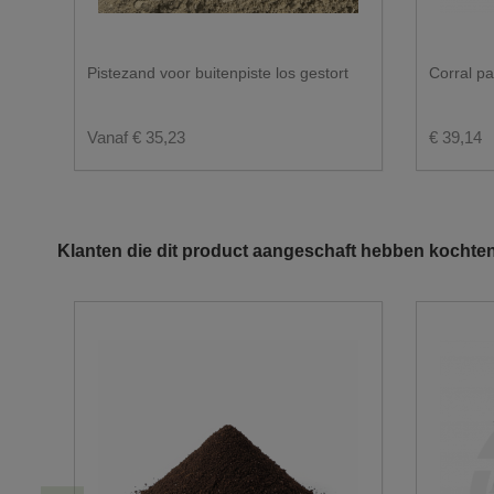
Pistezand voor buitenpiste los gestort
Corral pa
Vanaf € 35,23
€ 39,14
Klanten die dit product aangeschaft hebben kochten
U wenst graag een levering in big bag?
De doorgang moet minstens 3.50m zijn.
Gezien het gewicht van de vrachtwagen leveren wi
Er moet voldoende ruimte zijn om de big bags te k
Hou ook rekening met overhangende kabels en tak
Voor big bags hoeft u niet thuis te zijn. U kan on