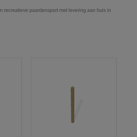
n recreatieve paardensport met levering aan huis in
er de modernste trucks, die voldoen aan de strengste
n -vermogens. De laadvolumes kunnen variëren van