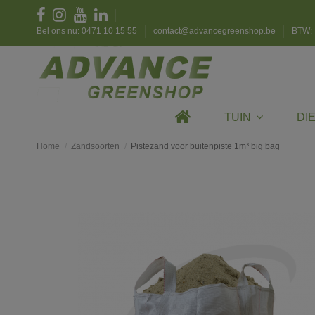
Bel ons nu: 0471 10 15 55
contact@advancegreenshop.be
BTW: 
TUIN
DI
Home
Zandsoorten
Pistezand voor buitenpiste 1m³ big bag