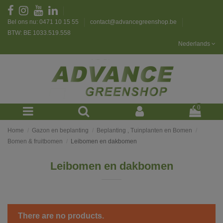
Bel ons nu: 0471 10 15 55
contact@advancegreenshop.be
BTW: BE 1033.519.558
Nederlands
0
Home
Gazon en beplanting
Beplanting , Tuinplanten en Bomen
Bomen & fruitbomen
Leibomen en dakbomen
Leibomen en dakbomen
There are no products.