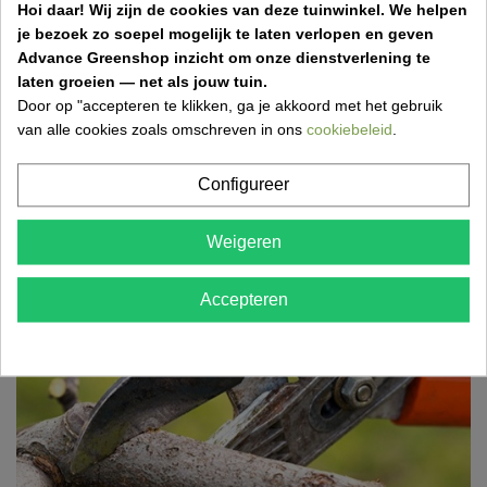
Hoi daar!
Wij zijn de cookies van deze tuinwinkel.
We helpen
Een frisse lentemaand betekent werk in de tuin! Ontdek
je bezoek zo soepel mogelijk te laten verlopen en geven
wat je in april zeker moet doen om je tuin gezond,...
Advance Greenshop inzicht om onze dienstverlening te
laten groeien — net als jouw tuin.
Door op "accepteren te klikken, ga je akkoord met het gebruik
van alle cookies zoals omschreven in ons
cookiebeleid
.
Grasmatten aanleggen: stap-voor-stap gids
voor een perfect gazon
Configureer
17 Mar 2026,18:52
Weigeren
Wil je snel een mooi, groen gazon? Ontdek hoe je
eenvoudig grasmatten aanlegt met de juiste
voorbereiding,...
Accepteren