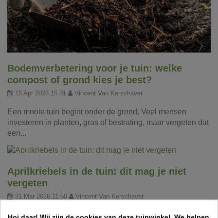
Bodemverbetering voor je tuin: welke
compost of grond kies je best?
15 Apr 2026,15:01
Vincent Van Kerschaver
Een mooie tuin begint onder de grond. Veel mensen
investeren in planten, gras of bestrating, maar vergeten dat
een...
Aprilkriebels in de tuin: dit mag je niet
vergeten
31 Mar 2026,11:50
Vincent Van Kerschaver
Een frisse lentemaand betekent werk in de tuin! Ontdek
Hoi daar!
Wij zijn de cookies van deze tuinwinkel.
We helpen