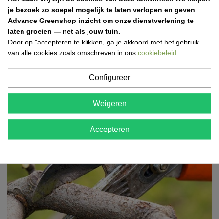
wat je in april zeker moet doen om je tuin gezond,...
je bezoek zo soepel mogelijk te laten verlopen en geven
Advance Greenshop inzicht om onze dienstverlening te
laten groeien — net als jouw tuin.
Door op "accepteren te klikken, ga je akkoord met het gebruik
van alle cookies zoals omschreven in ons
cookiebeleid
.
Grasmatten aanleggen: stap-voor-stap gids
voor een perfect gazon
Configureer
17 Mar 2026,18:52
Wil je snel een mooi, groen gazon? Ontdek hoe je
Weigeren
eenvoudig grasmatten aanlegt met de juiste
voorbereiding,...
Accepteren