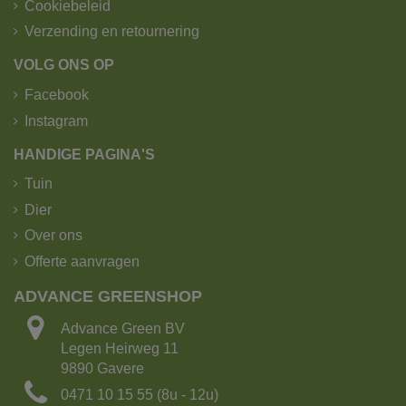
kipoplegger met kraan.
Cookiebeleid
Verzending en retournering
VOLG ONS OP
Facebook
Instagram
HANDIGE PAGINA'S
Tuin
Dier
Over ons
Offerte aanvragen
ADVANCE GREENSHOP
De kipoplegger heeft het grootste laadvermogen!
Advance Green BV
Legen Heirweg 11
Laadvermogen: 25 ton of 15m³ grond
9890 Gavere
Aantal Big bags: 15
0471 10 15 55 (8u - 12u)