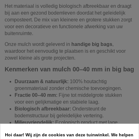
Het materiaal is volledig biologisch afbreekbaar en draagt
bij aan een gezond bodemleven doordat het geleidelijk
composteert. De mix van kleinere en grotere stukken zorgt
voor een decoratieve en functionele afwerking van uw
buitenruimte.
Onze mulch wordt geleverd in
handige big bags
,
waardoor het eenvoudig te plaatsen is en geschikt voor
zowel kleine als grote projecten.
Kenmerken van mulch 00–40 mm in big bag
Duurzaam & natuurlijk:
100% houtachtig
groenmateriaal zonder chemische toevoegingen.
Fractie 00–40 mm:
Fijne tot middelgrote stukken
voor een gelijkmatige en stabiele laag.
Biologisch afbreekbaar:
Ondersteunt de
bodemstructuur bij geleidelijke vertering.
Milieuvriendelijk:
Ecologisch product met lage
impact.
Hoi daar!
Wij zijn de cookies van deze tuinwinkel.
We helpen
Handige big bag levering:
Makkelijk te vervoeren