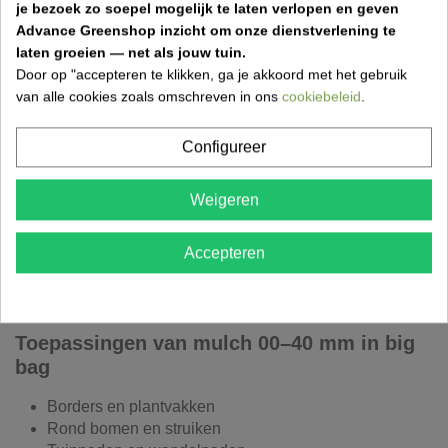
je bezoek zo soepel mogelijk te laten verlopen en geven
en te gebruiken, zowel voor kleine als grote tuinen.
Advance Greenshop inzicht om onze dienstverlening te
laten groeien — net als jouw tuin.
Voordelen van mulch 00–40 mm in big bag
Door op "accepteren te klikken, ga je akkoord met het gebruik
van alle cookies zoals omschreven in ons
cookiebeleid
.
Onkruidwerend:
Vermindert ongewenste
plantengroei.
Vochtvasthoudend:
Helpt de bodem vochtig te
Configureer
houden tijdens droge periodes.
Stabiele laag:
De mix van kleine en middelgrote
Weigeren
fragmenten blijft op zijn plaats liggen.
Onderhoudsarm:
Langdurige werking waardoor
Accepteren
minder vaak aanvullen nodig is.
Natuurlijke uitstraling:
Past in zowel moderne als
klassieke tuinen.
Toepassingen van mulch 00–40 mm in big
bag
Borders en plantvakken
Rond bomen en struiken