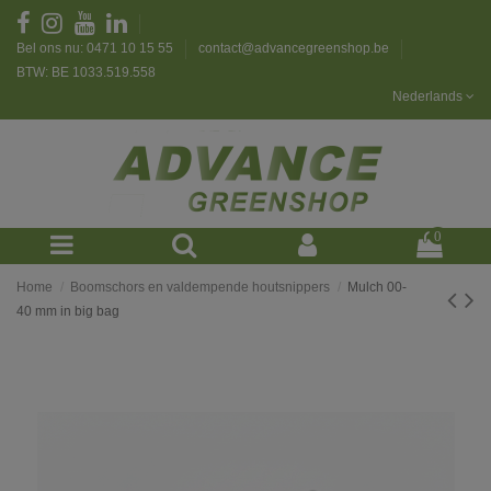
Bel ons nu: 0471 10 15 55
contact@advancegreenshop.be
BTW: BE 1033.519.558
Nederlands
0
Home
Boomschors en valdempende houtsnippers
Mulch 00-
40 mm in big bag