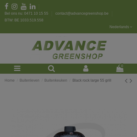
Bel ons nu: 0471 10 15 55
contact@advancegreenshop.be
BTW: BE 1033.519.558
Nederlands
0
Home
Buitenleven
Buitenkeuken
Black rock large 55 grill