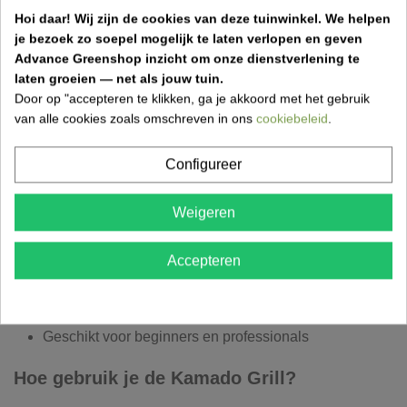
Kenmerken van de Kamado Grill XL 60
Hoi daar!
Wij zijn de cookies van deze tuinwinkel.
We helpen
je bezoek zo soepel mogelijk te laten verlopen en geven
Merk: OUTR
Advance Greenshop inzicht om onze dienstverlening te
Model: Kamado Grill XL 60
laten groeien — net als jouw tuin.
Afmetingen: 122 x 134 x 81 cm (H x B x D)
Door op "accepteren te klikken, ga je akkoord met het gebruik
Grillrooster: Ø 51,5 cm
van alle cookies zoals omschreven in ons
cookiebeleid
.
Capaciteit: tot 12 personen
Temperatuur: tot 400°C
Configureer
Voordelen van de Kamado XL 60
Weigeren
Groot formaat voor groepen en feesten
2-in-1: grill en ovenfunctie
Accepteren
Uitstekende warmte- en smaakbehoud
Laag brandstofverbruik
Geschikt voor pizza, brood en gebak
Geschikt voor beginners en professionals
Hoe gebruik je de Kamado Grill?