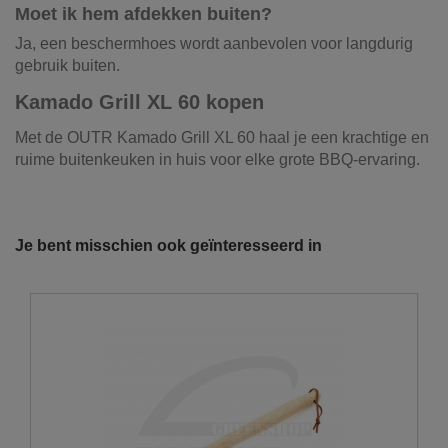
Moet ik hem afdekken buiten?
Ja, een beschermhoes wordt aanbevolen voor langdurig
gebruik buiten.
Kamado Grill XL 60 kopen
Met de OUTR Kamado Grill XL 60 haal je een krachtige en
ruime buitenkeuken in huis voor elke grote BBQ-ervaring.
Materiaal
Keramiek
Onze vrachtwagens leveren uw zand,
grond, grind, schors, ...
Afmetingen (HxBxD)
H 122 x B 134 x D 81 cm
Je bent misschien ook geïnteresseerd in
De laatste jaren hebben wij veel geïnvesteerd in het
Gewicht
80 kg
uitbreiden en moderniseren van ons wagenpark. We
beschikken over de modernste trucks, die voldoen aan de
Kleur
Zwart, grijs, groen
strengste milieunormen. Wij hebben verschillende kippers
Inclusief
zijtafels + trolley
en kraanwagens ter uwer beschikking met variërende
laadvolumes en -vermogens. De laadvolumes kunnen
Brandstof
Houtskool
variëren van 10m³ tot 30m³.
Wielen
Ja
U wenst graag een losse levering?