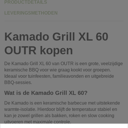
PRODUCTDETAILS
LEVERINGSMETHODEN
Kamado Grill XL 60
OUTR kopen
De Kamado Grill XL 60 van OUTR is een grote, veelzijdige
keramische BBQ voor wie graag kookt voor groepen.
Ideaal voor tuinfeesten, familieavonden en uitgebreide
BBQ-sessies.
Wat is de Kamado Grill XL 60?
De Kamado is een keramische barbecue met uitstekende
warmte-isolatie. Hierdoor blijft de temperatuur stabiel en
kan je zowel grillen als bakken, roken en slow cooking
uitvoeren met maximale controle.