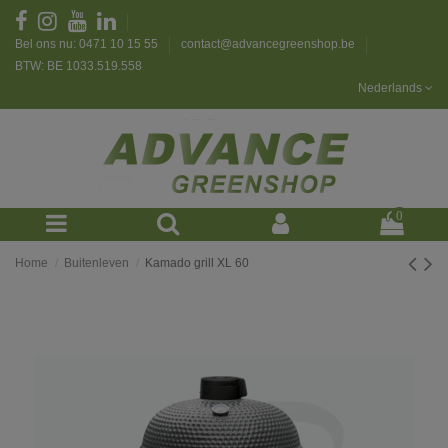
Bel ons nu: 0471 10 15 55
contact@advancegreenshop.be
BTW: BE 1033.519.558
Nederlands
0
Home
Buitenleven
Kamado grill XL 60