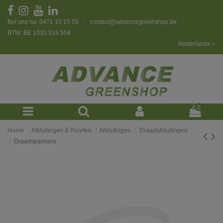
Bel ons nu: 0471 10 15 55
contact@advancegreenshop.be
BTW: BE 1033.519.558
Nederlands
0
Home
Afsluitingen & Poorten
Afsluitingen
Draadafsluitingen
Draadspanners