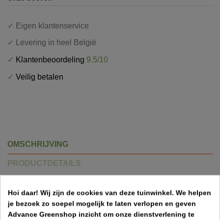
✓
Eigen klantenservice
✓
Levering in heel België
✓
Klantenbeoordeling
9.5/10
✓
Veilig betalen
OMSCHRIJVING
PRODUCTDETAILS
LEVERINGSMETHODEN
Hoi daar!
Wij zijn de cookies van deze tuinwinkel.
We helpen
je bezoek zo soepel mogelijk te laten verlopen en geven
Advance Greenshop inzicht om onze dienstverlening te
Draadspanners voor uw draadafsluiting.