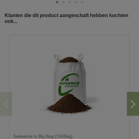
Klanten die dit product aangeschaft hebben kochten
ook...
U wenst graag een levering in big bag?
De doorgang moet minstens 3.50m zijn.
Gezien het gewicht van de vrachtwagen leveren wij
enkel op een voldoende verharde ondergrond
Er moet voldoende ruimte zijn om de big bags te
kunnen plaatsen.
Hou ook rekening met overhangende kabels en
takken.
Voor big bags hoeft u niet thuis te zijn. U kan ons
steeds aangeven waar de big bags geplaatst dienen
te worden.
Let wel op dat de plaats waar de big bags dienen
Teelaarde in Big Bag (1500kg)
afgezet te worden, toegankelijk is voor onze