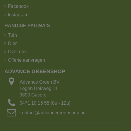
Facebook
Instagram
HANDIGE PAGINA'S
Tuin
Dier
Over ons
Offerte aanvragen
De kipoplegger heeft het grootste laadvermogen!
ADVANCE GREENSHOP
Laadvermogen: 25 ton of 15m³ grond
Advance Green BV
Aantal Big bags: 15
Legen Heirweg 11
Lengte: 16.5 m
9890 Gavere
Breedte: 2.70m
0471 10 15 55 (8u - 12u)
Met kraanarm
contact@advancegreenshop.be
2. Kipvrachtwagen met 4-asser met kraan.