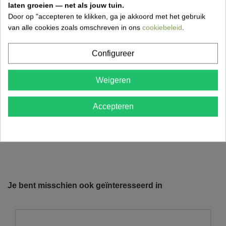
laten groeien — net als jouw tuin.
Met een draadspanner en een spandraad kan u uw
Door op "accepteren te klikken, ga je akkoord met het gebruik
zichtdoek mooi strak tegen draadafsluiting laten
van alle cookies zoals omschreven in ons
cookiebeleid
.
aansluiten.
Op die manier is het beter beschermd tegen hevige
Configureer
windstoten.
Kleuren groen ( RAL 6005) en zwart ( 9005)
Weigeren
Een draadafsluiting is een klus die je zelf kan doen.
Accepteren
Ontdek
hier
aan de hand van een stappenplan hoe je een
draadafsluiting moet plaatsen.
Vraag ook vrijblijvend naar
onze plaatsingsdienst
.
Referentie
26629
Onze vrachtwagens leveren uw zand,
grond, grind, schors, ...
Je bent misschien ook geïnteresseerd in
De laatste jaren hebben wij veel geïnvesteerd in het
uitbreiden en moderniseren van ons wagenpark. We
beschikken over de modernste trucks, die voldoen aan de