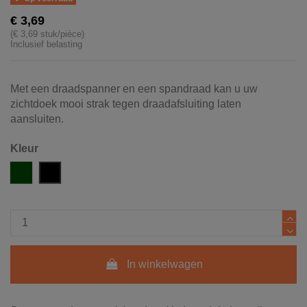
€ 3,69
(€ 3,69 stuk/pièce)
Inclusief belasting
Met een draadspanner en een spandraad kan u uw
zichtdoek mooi strak tegen draadafsluiting laten
aansluiten.
Kleur
Groen RAL 6005
Zwart RAL 9005
In winkelwagen