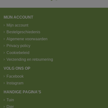
Pakketjes worden verzonden door B-post.
Wij verzenden pakketjes tot 25kg.
Zichtdoeken en afschermdoeken worden verzonden
MIJN ACCOUNT
door GLS.
Mijn account
1. Standaard levering - trekker -
Bestelgeschiedenis
kipoplegger met kraan.
Algemene voorwaarden
Privacy policy
Cookiebeleid
Verzending en retournering
VOLG ONS OP
Facebook
Instagram
HANDIGE PAGINA'S
Tuin
Dier