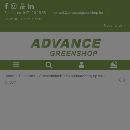
Bel ons nu: 0471 10 15 55
contact@advancegreenshop.be
BTW: BE 1033.519.558
Nederlands
0
Home
Tuintextiel
Afschermdoek 90% ondoorzichtig op volle
rol 50m