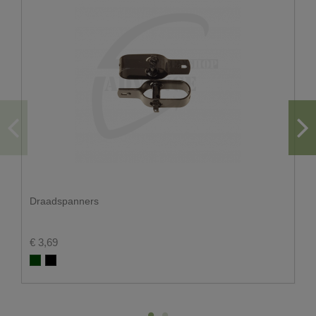
U wenst graag een levering in big bag?
De doorgang moet minstens 3.50m zijn.
Gezien het gewicht van de vrachtwagen leveren wij
enkel op een voldoende verharde ondergrond
Er moet voldoende ruimte zijn om de big bags te
kunnen plaatsen.
Hou ook rekening met overhangende kabels en
takken.
Voor big bags hoeft u niet thuis te zijn. U kan ons
steeds aangeven waar de big bags geplaatst dienen
te worden.
Let wel op dat de plaats waar de big bags dienen
Draadspanners
afgezet te worden, toegankelijk is voor onze
chauffeur.
Op vakantieparken leveren wij enkel tot aan de
€ 3,69
toegang van het park.
Groen RAL 6005
Zwart RAL 9005
U wenst graag een levering via de
pakjesdienst?