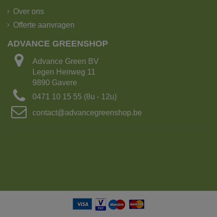
Over ons
Offerte aanvragen
De kipoplegger heeft het grootste laadvermogen!
ADVANCE GREENSHOP
Laadvermogen: 25 ton of 15m³ grond
Advance Green BV
Aantal Big bags: 15
Legen Heirweg 11
Lengte: 16.5 m
9890 Gavere
Breedte: 2.70m
0471 10 15 55 (8u - 12u)
Met kraanarm
contact@advancegreenshop.be
2. Kipvrachtwagen met 4-asser met kraan.