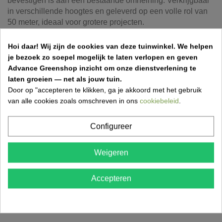
bevestigen is aan een bestaande omheining. Verkrijgbaar
in verschillende hoogtes en geleverd op een volle rol van
50 meter, ideaal voor grotere projecten.
Hoi daar!
Wij zijn de cookies van deze tuinwinkel.
We helpen
je bezoek zo soepel mogelijk te laten verlopen en geven
Afmetingen / Specificaties:
Advance Greenshop inzicht om onze dienstverlening te
- Lengte: volle rol van 50 meter
laten groeien — net als jouw tuin.
- Ondoorzichtigheid: 90%
Door op "accepteren te klikken, ga je akkoord met het gebruik
- Bevestiging: knoopsgatbanen
van alle cookies zoals omschreven in ons
cookiebeleid
.
- Hoogtes: verschillende opties beschikbaar
Configureer
Kenmerken afschermdoek
Weigeren
-
90% privacy:
Beschermt tegen inkijk met behoud van
licht.
Accepteren
-
Eenvoudige montage:
Voorzien van knoopsgatbanen.
-
Duurzaam:
Geschikt voor langdurig buitengebruik.
-
Flexibel:
Verkrijgbaar in verschillende hoogtes.