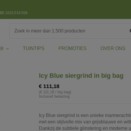
BE 1033.519.558
TUINTIPS
PROMOTIES
OVER ONS
ER
Icy Blue siergrind in big bag
€ 111,18
(€ 111,18 / big bag)
Inclusief belasting
Icy Blue siergrind is een unieke marmerachti
met een stijlvolle mix van grijsblauwe en witt
Dankzij de subtiele glinstering en moderne ui