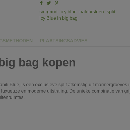
siergrind
icy blue
natuursteen
split
Icy Blue in big bag
NGSMETHODEN
PLAATSINGSADVIES
 big bag kopen
f Tahiti Blue, is een exclusieve split afkomstig uit marmergroe
en luxueuze en moderne uitstraling. De unieke combinatie van gri
itenruimtes.