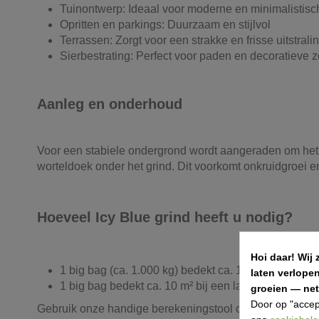
Tuinontwerp: Ideaal voor moderne en minimalistisc
Opritten en parkings: Duurzaam en stijlvol
Terrassen: Zorgt voor een strakke en frisse uitstrali
Sierbestrating: Perfect voor paden en decoratieve 
Aanleg en onderhoud
Voor een stabiele ondergrond wordt aangeraden om het g
worteldoek onder het grind. Dit voorkomt onkruidgroei en z
Hoeveel Icy Blue grind heeft u nodig?
Hoi daar!
Wij 
1 big bag (ca. 1.000 kg) bedekt ca. 14 m² bij een l
laten verlope
1 big bag bedekt ca. 10 m² bij een laag van 6 cm
groeien — net 
Door op "accep
Gebruik onze handige berekeningstool om exact te bepal