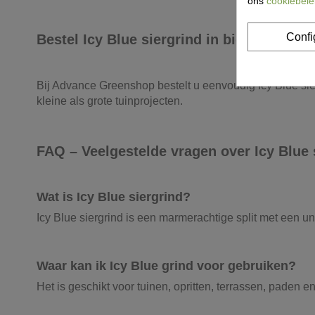
ons
cookiebele
Confi
Bestel Icy Blue siergrind in big bag
Bij Advance Greenshop bestelt u eenvoudig Icy Blue sier
kleine als grote tuinprojecten.
FAQ – Veelgestelde vragen over Icy Blue 
Wat is Icy Blue siergrind?
Icy Blue siergrind is een marmerachtige split met een uni
Waar kan ik Icy Blue grind voor gebruiken?
Het is geschikt voor tuinen, opritten, terrassen, paden 