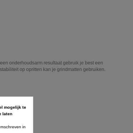
 een onderhoudsarm resultaat gebruik je best een
stabiliteit op opritten kan je grindmatten gebruiken.
l mogelijk te
 laten
 omschreven in