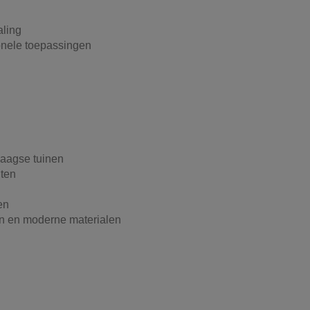
aling
onele toepassingen
daagse tuinen
nten
en
en en moderne materialen