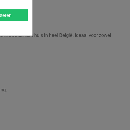
teren
 betrouwbaar aan huis in heel België. Ideaal voor zowel
ing.