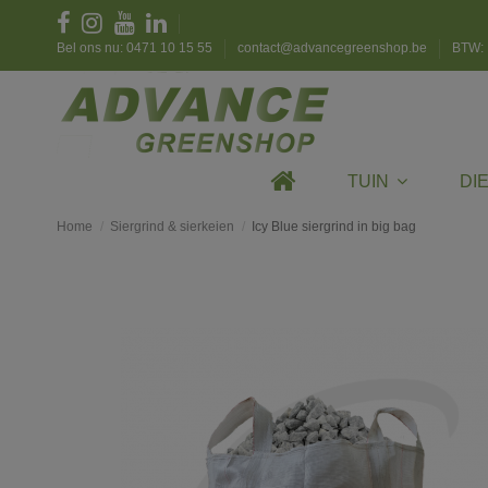
Bel ons nu: 0471 10 15 55
contact@advancegreenshop.be
BTW: 
TUIN
DI
Home
Siergrind & sierkeien
Icy Blue siergrind in big bag