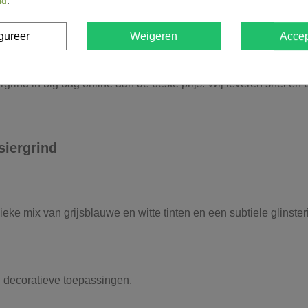
id
.
gureer
Weigeren
Accep
grind in big bag online aan de beste prijs. Wij leveren snel en
siergrind
eke mix van grijsblauwe en witte tinten en een subtiele glinster
en decoratieve toepassingen.