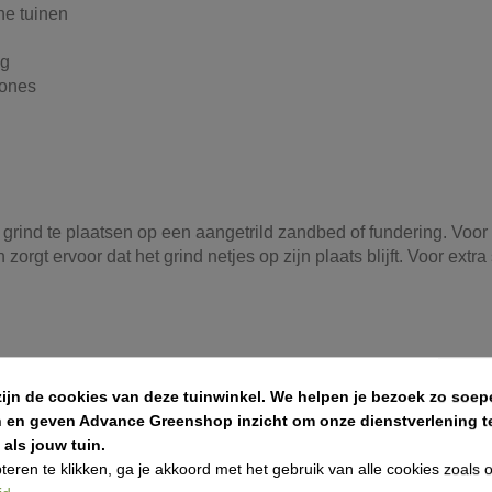
he tuinen
ng
zones
rind te plaatsen op een aangetrild zandbed of fundering. Voor
orgt ervoor dat het grind netjes op zijn plaats blijft. Voor extra 
zijn de cookies van deze tuinwinkel.
We helpen je bezoek zo soepe
aag van 5 cm
n en geven Advance Greenshop inzicht om onze dienstverlening te
als jouw tuin.
teren te klikken, ga je akkoord met het gebruik van alle cookies zoals
en hoeveel grind u nodig heeft voor uw project.