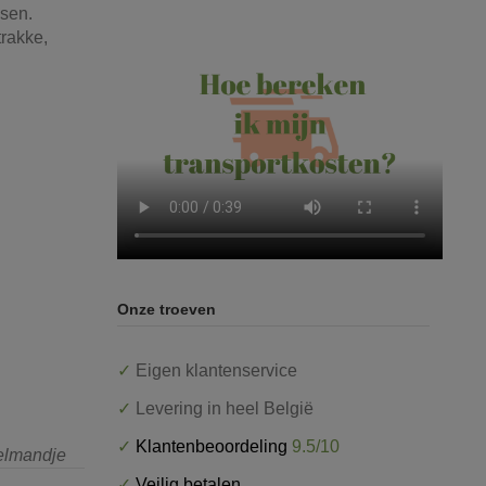
ssen.
trakke,
Onze troeven
✓
Eigen klantenservice
✓
Levering in heel België
✓
Klantenbeoordeling
9.5/10
kelmandje
✓
Veilig betalen