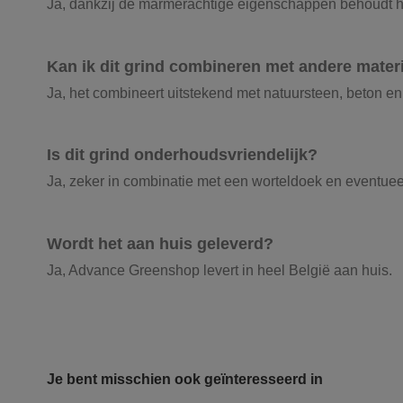
Ja, dankzij de marmerachtige eigenschappen behoudt het 
Kan ik dit grind combineren met andere mater
Ja, het combineert uitstekend met natuursteen, beton e
Is dit grind onderhoudsvriendelijk?
Ja, zeker in combinatie met een worteldoek en eventuee
Wordt het aan huis geleverd?
Ja, Advance Greenshop levert in heel België aan huis.
Product kleur
Onze vrachtwagens leveren uw zand, grond
Optie 1: Plaatsing voor sierpad.
Producttype
De laatste jaren hebben wij veel geïnvesteerd in het u
Je bent misschien ook geïnteresseerd in
Grind aanleggen zonder grindstabilisatie
milieunormen. Wij hebben verschillende kippers en kr